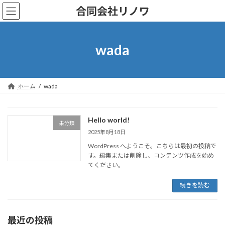
コ
ナ
合同会社リノワ
ン
ビ
テ
ゲ
ン
ー
ツ
シ
wada
へ
ョ
ス
ン
キ
に
ッ
移
ホーム
wada
プ
動
Hello world!
未分類
2025年8月18日
WordPress へようこそ。こちらは最初の投稿で
す。編集または削除し、コンテンツ作成を始め
てください。
続きを読む
最近の投稿